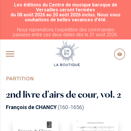
Les éditions du Centre de musique baroque de
ALLER AU CONTENU PRINCIPAL
Versailles seront fermées
du 08 août 2026 au 20 août 2026 inclus. Nous vous
souhaitons de belles vacances d'été.
Nous reprendrons l'expédition des commandes
passées entre ces deux dates dès le 21 août 2026.
PARTITION
2nd livre d'airs de cour, vol. 2
François de CHANCY
(160.-1656)