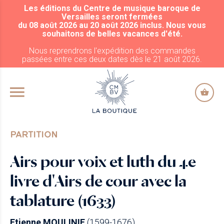
Les éditions du Centre de musique baroque de
ALLER AU CONTENU PRINCIPAL
Versailles seront fermées
du 08 août 2026 au 20 août 2026 inclus. Nous vous
souhaitons de belles vacances d'été.
Nous reprendrons l'expédition des commandes
passées entre ces deux dates dès le 21 août 2026.
PARTITION
Airs pour voix et luth du 4e
livre d'Airs de cour avec la
tablature (1633)
Etienne MOULINIE
(1599-1676)