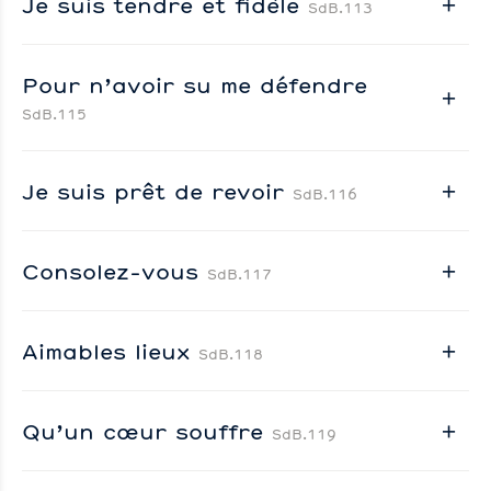
Je suis tendre et fidèle
SdB.113
Pour n’avoir su me défendre
SdB.115
Je suis prêt de revoir
SdB.116
Consolez-vous
SdB.117
Aimables lieux
SdB.118
Qu’un cœur souffre
SdB.119