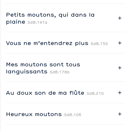
Petits moutons, qui dans la
plaine
SdB.141a
Vous ne m’entendrez plus
SdB.150
Mes moutons sont tous
languissants
SdB.178b
Au doux son de ma flûte
SdB.210
Heureux moutons
SdB.106