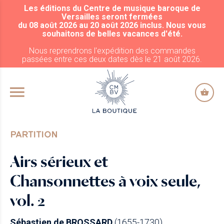
Les éditions du Centre de musique baroque de
ALLER AU CONTENU PRINCIPAL
Versailles seront fermées
du 08 août 2026 au 20 août 2026 inclus. Nous vous
souhaitons de belles vacances d'été.
Nous reprendrons l'expédition des commandes
passées entre ces deux dates dès le 21 août 2026.
PARTITION
Airs sérieux et
Chansonnettes à voix seule,
vol. 2
Sébastien de BROSSARD
(1655-1730)