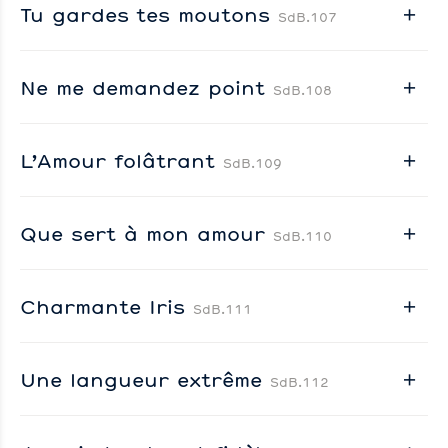
Tu gardes tes moutons
SdB.107
Ne me demandez point
SdB.108
L’Amour folâtrant
SdB.109
Que sert à mon amour
SdB.110
Charmante Iris
SdB.111
Une langueur extrême
SdB.112