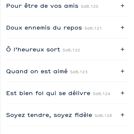
Pour être de vos amis
SdB.120
Doux ennemis du repos
SdB.121
Ô l’heureux sort
SdB.122
Quand on est aimé
SdB.123
Est bien fol qui se délivre
SdB.124
Soyez tendre, soyez fidèle
SdB.126