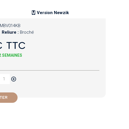
Version Newzik
MBV014KB
Reliure :
Broché
€ TTC
 2 SEMAINES
TER