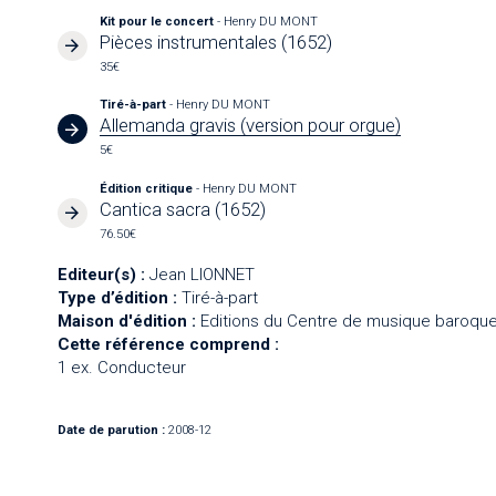
Kit pour le concert
- Henry DU MONT
Pièces instrumentales (1652)
35€
Tiré-à-part
- Henry DU MONT
Allemanda gravis (version pour orgue)
5€
Édition critique
- Henry DU MONT
Cantica sacra (1652)
76.50€
Editeur(s) :
Jean LIONNET
Type d’édition :
Tiré-à-part
Maison d'édition :
Editions du Centre de musique baroque
Cette référence comprend :
1 ex. Conducteur
Date de parution :
2008-12