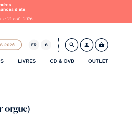
rmées
cances d'été.
le 21 août 2026.
S 2026
FR
€
E
U
NS
LIVRES
CD & DVD
OUTLET
R
ENREGISTRER
r orgue)