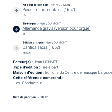
Kit pour le concert
- Henry DU MONT
Pièces instrumentales (1652)
35€
Tiré-à-part
- Henry DU MONT
Allemanda gravis (version pour orgue)
5€
Édition critique
- Henry DU MONT
Cantica sacra (1652)
76.50€
Editeur(s) :
Jean LIONNET
Type d’édition :
Tiré-à-part
Maison d'édition :
Editions du Centre de musique baroque
Cette référence comprend :
1 ex. Conducteur
Date de parution :
2008-12