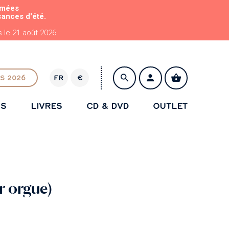
rmées
cances d'été.
le 21 août 2026.
S 2026
FR
€
E
U
NS
LIVRES
CD & DVD
OUTLET
R
ENREGISTRER
r orgue)