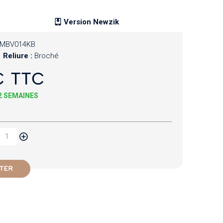
Version Newzik
MBV014KB
Reliure :
Broché
€ TTC
 2 SEMAINES
TER