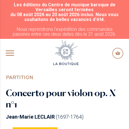
Les éditions du Centre de musique baroque de
ALLER AU CONTENU PRINCIPAL
Versailles seront fermées
du 08 août 2026 au 20 août 2026 inclus. Nous vous
souhaitons de belles vacances d'été.
Nous reprendrons l'expédition des commandes
passées entre ces deux dates dès le 21 août 2026.
PARTITION
Concerto pour violon op. X
n°1
Jean-Marie LECLAIR
(1697-1764)