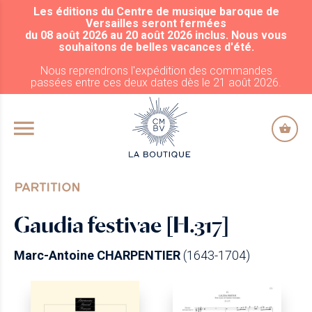
Les éditions du Centre de musique baroque de
ALLER AU CONTENU PRINCIPAL
Versailles seront fermées
du 08 août 2026 au 20 août 2026 inclus. Nous vous
souhaitons de belles vacances d'été.
Nous reprendrons l'expédition des commandes
passées entre ces deux dates dès le 21 août 2026.
PARTITION
Gaudia festivae [H.317]
Marc-Antoine CHARPENTIER
(1643-1704)