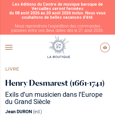
Les éditions du Centre de musique baroque de
ALLER AU CONTENU PRINCIPAL
Versailles seront fermées
du 08 août 2026 au 20 août 2026 inclus. Nous vous
souhaitons de belles vacances d'été.
Nous reprendrons l'expédition des commandes
passées entre ces deux dates dès le 21 août 2026.
LIVRE
Henry Desmarest (1661-1741)
Exils d'un musicien dans l'Europe
du Grand Siècle
Jean DURON
(ed.)