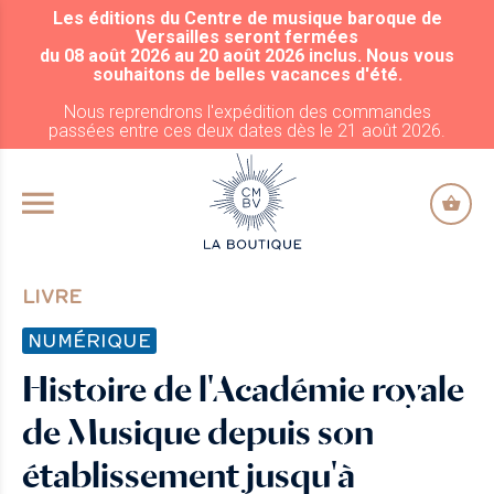
Les éditions du Centre de musique baroque de
ALLER AU CONTENU PRINCIPAL
Versailles seront fermées
du 08 août 2026 au 20 août 2026 inclus. Nous vous
souhaitons de belles vacances d'été.
Nous reprendrons l'expédition des commandes
passées entre ces deux dates dès le 21 août 2026.
LIVRE
NUMÉRIQUE
Histoire de l'Académie royale
de Musique depuis son
établissement jusqu'à