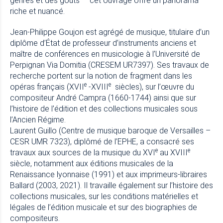
genres et des goûts — cet ouvrage offre un panorama
riche et nuancé.
Jean-Philippe Goujon est agrégé de musique, titulaire d’un
diplôme d’État de professeur d’instruments anciens et
maître de conférences en musicologie à l’Université de
Perpignan Via Domitia (CRESEM UR7397). Ses travaux de
recherche portent sur la notion de fragment dans les
e
e
opéras français (XVII
-XVIII
siècles), sur l’œuvre du
compositeur André Campra (1660-1744) ainsi que sur
l’histoire de l’édition et des collections musicales sous
l’Ancien Régime.
Laurent Guillo (Centre de musique baroque de Versailles –
CESR UMR 7323), diplômé de l’EPHE, a consacré ses
e
e
travaux aux sources de la musique du XVI
au XVIII
siècle, notamment aux éditions musicales de la
Renaissance lyonnaise (1991) et aux imprimeurs-libraires
Ballard (2003, 2021). Il travaille également sur l’histoire des
collections musicales, sur les conditions matérielles et
légales de l’édition musicale et sur des biographies de
compositeurs.