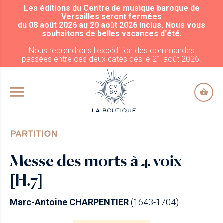
Les éditions du Centre de musique baroque de
ALLER AU CONTENU PRINCIPAL
Versailles seront fermées
du 08 août 2026 au 20 août 2026 inclus. Nous vous
souhaitons de belles vacances d'été.
Nous reprendrons l'expédition des commandes
passées entre ces deux dates dès le 21 août 2026.
PARTITION
Messe des morts à 4 voix
[H.7]
Marc-Antoine CHARPENTIER
(1643-1704)