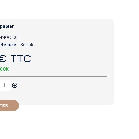
 papier
HNOC-001
Reliure :
Souple
€ TTC
TOCK
TER