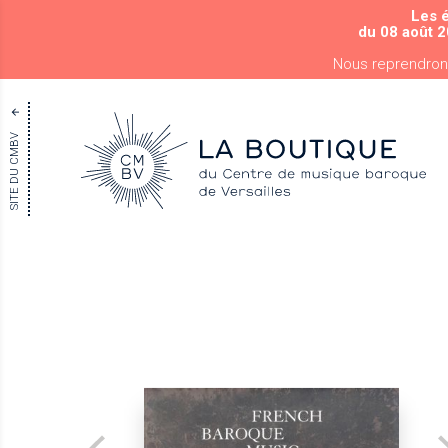
Les 
du 08 août 2
Nous reprendron
SITE DU CMBV