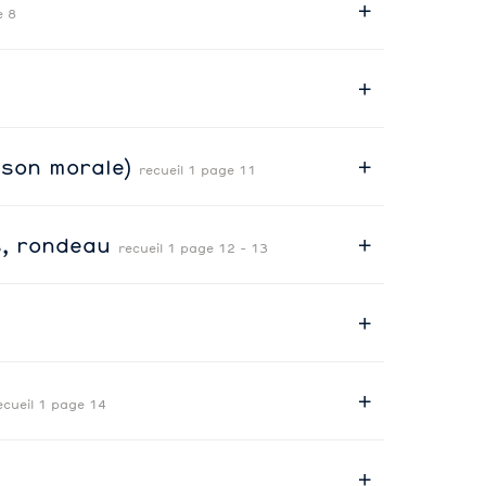
e 8
nson morale)
recueil 1 page 11
s, rondeau
recueil 1 page 12 - 13
ecueil 1 page 14