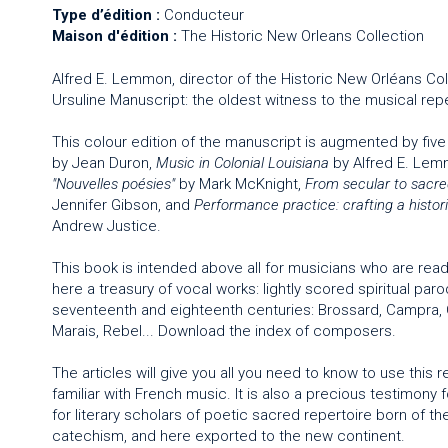
Type d’édition :
Conducteur
Maison d'édition :
The Historic New Orleans Collection
Alfred E. Lemmon, director of the Historic New Orléans Coll
Ursuline Manuscript: the oldest witness to the musical re
This colour edition of the manuscript is augmented by five
by Jean Duron,
Music in Colonial Louisiana
by Alfred E. Le
"Nouvelles poésies"
by Mark McKnight,
From secular to sacred
Jennifer Gibson, and
Performance practice: crafting a histori
Andrew Justice.
This book is intended above all for musicians who are reade
here a treasury of vocal works: lightly scored spiritual p
seventeenth and eighteenth centuries: Brossard, Campra, C
Marais, Rebel... Download the index of composers.
The articles will give you all you need to know to use this
familiar with French music. It is also a precious testimony
for literary scholars of poetic sacred repertoire born of t
catechism, and here exported to the new continent.