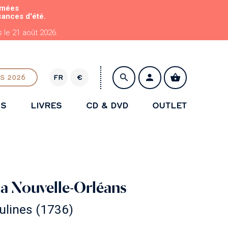
rmées
cances d'été.
le 21 août 2026.
S 2026
FR
€
E
U
NS
LIVRES
CD & DVD
OUTLET
R
ENREGISTRER
la Nouvelle-Orléans
sulines (1736)