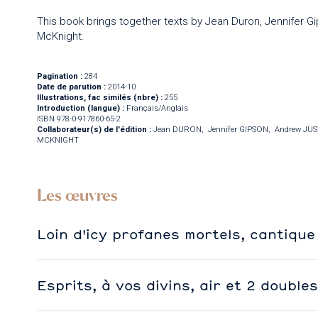
This book brings together texts by Jean Duron, Jennifer G
McKnight.
Pagination :
284
Date de parution :
2014-10
Illustrations, fac similés (nbre) :
255
Introduction (langue) :
Français/Anglais
ISBN 978-0-917860-65-2
Collaborateur(s) de l'édition :
Jean DURON
Jennifer GIPSON
Andrew JUS
MCKNIGHT
Les œuvres
Loin d'icy profanes mortels, cantiqu
Esprits, à vos divins, air et 2 double