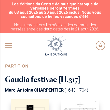
Les éditions du Centre de musique baroque de
ALLER AU CONTENU PRINCIPAL
Versailles seront fermées
du 08 août 2026 au 20 août 2026 inclus. Nous vous
souhaitons de belles vacances d'été.
Nous reprendrons l'expédition des commandes
passées entre ces deux dates dès le 21 août 2026.
PARTITION
Gaudia festivae [H.317]
Marc-Antoine CHARPENTIER
(1643-1704)