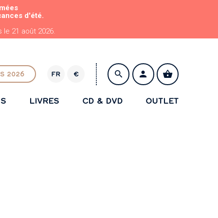
rmées
cances d'été.
le 21 août 2026.
S 2026
FR
€
E
U
NS
LIVRES
CD & DVD
OUTLET
R
ENREGISTRER