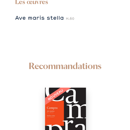
Les œuvres
Ave maris stella
H.60
Recommandations
NOUVEAU