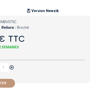
Version Newzik
CMBV075C
Reliure :
Broché
€ TTC
 2 SEMAINES
TER