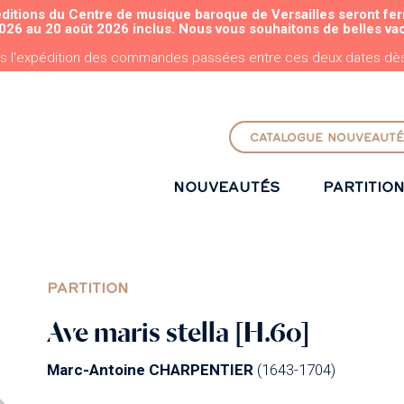
éditions du Centre de musique baroque de Versailles seront fe
ALLER AU CONTENU PRINCIPAL
026 au 20 août 2026 inclus. Nous vous souhaitons de belles va
s l'expédition des commandes passées entre ces deux dates dès 
CATALOGUE NOUVEAUTÉ
NOUVEAUTÉS
PARTITIO
PARTITION
Ave maris stella [H.60]
Marc-Antoine CHARPENTIER
(1643-1704)