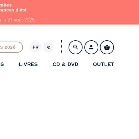
rmées
cances d'été.
le 21 août 2026.
S 2026
FR
€
E
U
NS
LIVRES
CD & DVD
OUTLET
R
ENREGISTRER