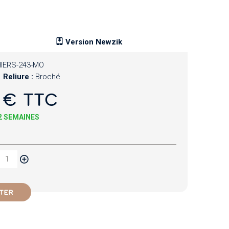
Version Newzik
IERS-243-MO
Reliure :
Broché
 € TTC
 2 SEMAINES
TER