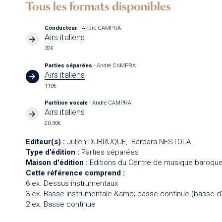
Tous les formats disponibles
Conducteur
- André CAMPRA
Airs italiens
32€
Parties séparées
- André CAMPRA
Airs italiens
110€
Partition vocale
- André CAMPRA
Airs italiens
20.30€
Editeur(s) :
Julien DUBRUQUE
Barbara NESTOLA
Type d’édition :
Parties séparées
Maison d'édition :
Editions du Centre de musique baroque
Cette référence comprend :
6 ex. Dessus instrumentaux
3 ex. Basse instrumentale &amp; basse continue (basse d
2 ex. Basse continue