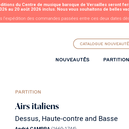
éditions du Centre de musique baroque de Versailles seront fe
ALLER AU CONTENU PRINCIPAL
026 au 20 août 2026 inclus. Nous vous souhaitons de belles va
s l'expédition des commandes passées entre ces deux dates dès 
CATALOGUE NOUVEAUTÉ
NOUVEAUTÉS
PARTITIO
PARTITION
Airs italiens
Dessus, Haute-contre and Basse
André CAMPRA
(1660-1744)