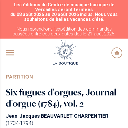
Les éditions du Centre de musique baroque de
ALLER AU CONTENU PRINCIPAL
Versailles seront fermées
du 08 août 2026 au 20 août 2026 inclus. Nous vous
souhaitons de belles vacances d'été.
Nous reprendrons l'expédition des commandes
passées entre ces deux dates dès le 21 août 2026.
PARTITION
Six fugues d'orgues, Journal
d'orgue (1784), vol. 2
Jean-Jacques BEAUVARLET-CHARPENTIER
(1734-1794)