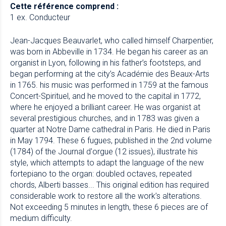
Cette référence comprend :
1 ex. Conducteur
Jean-Jacques Beauvarlet, who called himself Charpentier,
was born in Abbeville in 1734. He began his career as an
organist in Lyon, following in his father’s footsteps, and
began performing at the city’s Académie des Beaux-Arts
in 1765. his music was performed in 1759 at the famous
Concert-Spirituel, and he moved to the capital in 1772,
where he enjoyed a brilliant career. He was organist at
several prestigious churches, and in 1783 was given a
quarter at Notre Dame cathedral in Paris. He died in Paris
in May 1794. These 6 fugues, published in the 2nd volume
(1784) of the Journal d'orgue (12 issues), illustrate his
style, which attempts to adapt the language of the new
fortepiano to the organ: doubled octaves, repeated
chords, Alberti basses... This original edition has required
considerable work to restore all the work’s alterations.
Not exceeding 5 minutes in length, these 6 pieces are of
medium difficulty.