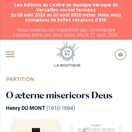
Les éditions du Centre de musique baroque de
ALLER AU CONTENU PRINCIPAL
Versailles seront fermées
du 08 août 2026 au 20 août 2026 inclus. Nous vous
souhaitons de belles vacances d'été.
Nous reprendrons l'expédition des commandes
passées entre ces deux dates dès le 21 août 2026.
PARTITION
O æterne misericors Deus
Henry DU MONT
(1610-1684)