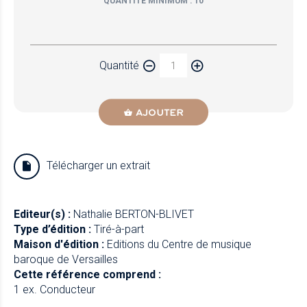
QUANTITÉ MINIMUM : 10
Papier
Quantité
Newzik
AJOUTER
Télécharger un extrait
Editeur(s) :
Nathalie BERTON-BLIVET
Type d’édition :
Tiré-à-part
Maison d'édition :
Editions du Centre de musique
baroque de Versailles
Cette référence comprend :
1 ex. Conducteur