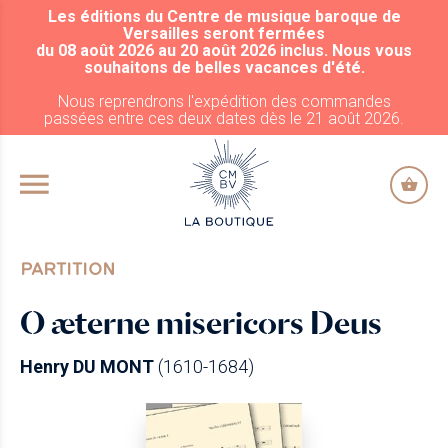
Les éditions du Centre de musique baroque de
ALLER AU CONTENU PRINCIPAL
Versailles seront fermées
du 08 août 2026 au 20 août 2026 inclus. Nous vous
souhaitons de belles vacances d'été.
Nous reprendrons l'expédition des commandes
passées entre ces deux dates dès le 21 août 2026.
PARTITION
O æterne misericors Deus
Henry DU MONT
(1610-1684)