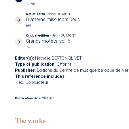
10.70€
Set of parts
- Henry DU MONT
O æterne misericors Deus
65€
Critical edition
- Henry DU MONT
Grands motets, vol. 6
72€
Editor(s):
Nathalie BERTON-BLIVET
Type of publication:
Offprint
Publisher:
Editions du Centre de musique baroque de Vers
This reference includes:
1 ex. Conducteur
Publication date:
2006-07
The works