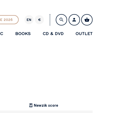
E 2026
EN
€
E
U
IC
BOOKS
CD & DVD
OUTLET
R
SAVE
Newzik score