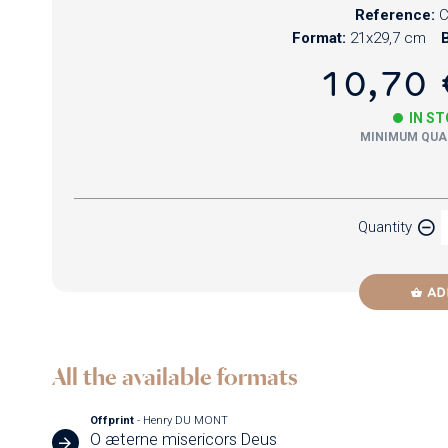
Reference:
C
Format:
21x29,7 cm
B
10,70 
IN S
MINIMUM QUAN
Paper
Quantity
Newzik
AD
All the available formats
Offprint
- Henry DU MONT
O æterne misericors Deus