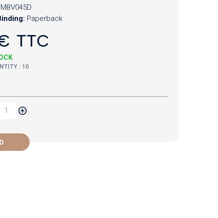
MBV045D
inding:
Paperback
€ TTC
TOCK
TITY : 10
D