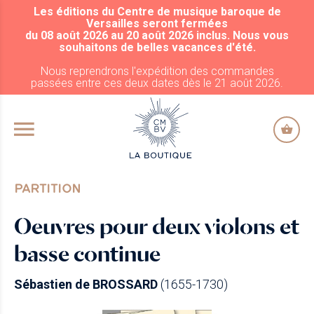
Les éditions du Centre de musique baroque de
ALLER AU CONTENU PRINCIPAL
Versailles seront fermées
du 08 août 2026 au 20 août 2026 inclus. Nous vous
souhaitons de belles vacances d'été.
Nous reprendrons l'expédition des commandes
passées entre ces deux dates dès le 21 août 2026.
PARTITION
Oeuvres pour deux violons et
basse continue
Sébastien de BROSSARD
(1655-1730)