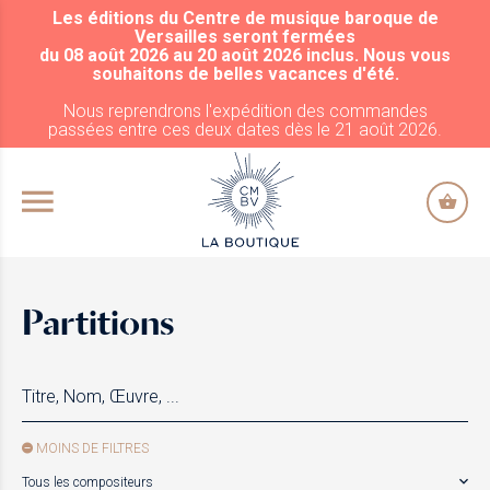
Les éditions du Centre de musique baroque de
ALLER AU CONTENU PRINCIPAL
Versailles seront fermées
du 08 août 2026 au 20 août 2026 inclus. Nous vous
souhaitons de belles vacances d'été.
Nous reprendrons l'expédition des commandes
passées entre ces deux dates dès le 21 août 2026.
Partitions
MOINS DE FILTRES
Tous les compositeurs