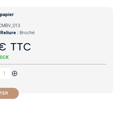
 papier
CMBV_013
Reliure :
Broché
€ TTC
TOCK
TER