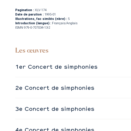
Pagination :
XLV-174
Date de parution :
1995-01
Illustrations, fac similés (nbre) :
5
Introduction (langue) :
Français/Anglais
ISMN 979-0-707034-13-2
Les œuvres
1er Concert de simphonies
2e Concert de simphonies
3e Concert de simphonies
4e Concert de simphonies