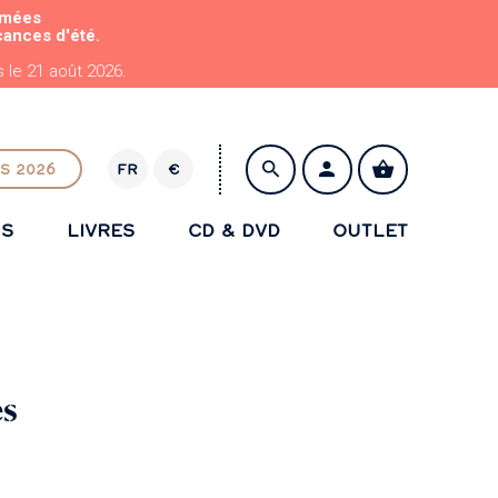
rmées
cances d'été.
le 21 août 2026.
S 2026
FR
€
E
U
NS
LIVRES
CD & DVD
OUTLET
R
ENREGISTRER
es