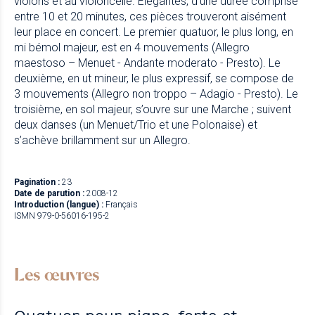
violons et au violoncelle. Élégantes, d’une durée comprise
entre 10 et 20 minutes, ces pièces trouveront aisément
leur place en concert. Le premier quatuor, le plus long, en
mi bémol majeur, est en 4 mouvements (Allegro
maestoso – Menuet - Andante moderato - Presto). Le
deuxième, en ut mineur, le plus expressif, se compose de
3 mouvements (Allegro non troppo – Adagio - Presto). Le
troisième, en sol majeur, s’ouvre sur une Marche ; suivent
deux danses (un Menuet/Trio et une Polonaise) et
s’achève brillamment sur un Allegro.
Pagination :
23
Date de parution :
2008-12
Introduction (langue) :
Français
ISMN 979-0-56016-195-2
Les œuvres
Quatuor pour piano-forte et