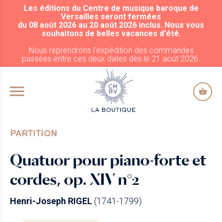
Les éditions du Centre de musique baroque de
ALLER AU CONTENU PRINCIPAL
Versailles seront fermées
du 08 août 2026 au 20 août 2026 inclus. Nous vous
souhaitons de belles vacances d'été.
Nous reprendrons l'expédition des commandes
passées entre ces deux dates dès le 21 août 2026.
PARTITION
Quatuor pour piano-forte et
cordes, op. XIV n°2
Henri-Joseph RIGEL
(1741-1799)