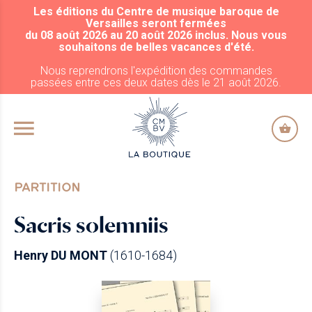
Les éditions du Centre de musique baroque de
ALLER AU CONTENU PRINCIPAL
Versailles seront fermées
du 08 août 2026 au 20 août 2026 inclus. Nous vous
souhaitons de belles vacances d'été.
Nous reprendrons l'expédition des commandes
passées entre ces deux dates dès le 21 août 2026.
PARTITION
Sacris solemniis
Henry DU MONT
(1610-1684)