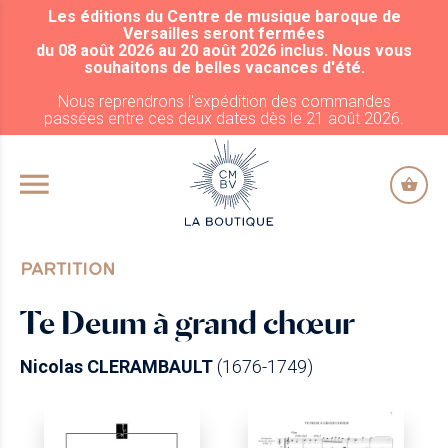
Les éditions du Centre de musique baroque de
ALLER AU CONTENU PRINCIPAL
Versailles seront fermées
du 08 août 2026 au 20 août 2026 inclus. Nous vous
souhaitons de belles vacances d'été.
Nous reprendrons l'expédition des commandes
passées entre ces deux dates dès le 21 août 2026.
PARTITION
Te Deum à grand chœur
Nicolas CLERAMBAULT
(1676-1749)