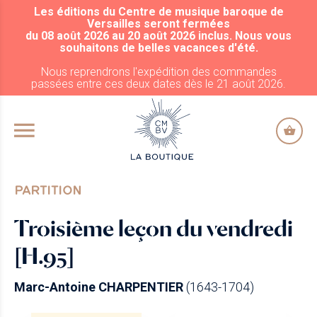
Les éditions du Centre de musique baroque de
ALLER AU CONTENU PRINCIPAL
Versailles seront fermées
du 08 août 2026 au 20 août 2026 inclus. Nous vous
souhaitons de belles vacances d'été.
Nous reprendrons l'expédition des commandes
passées entre ces deux dates dès le 21 août 2026.
PARTITION
Troisième leçon du vendredi
[H.95]
Marc-Antoine CHARPENTIER
(1643-1704)