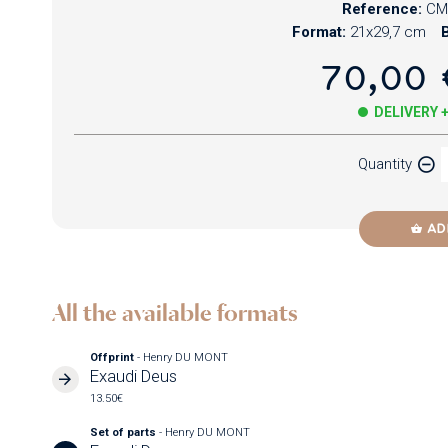
Reference:
CM
Format:
21x29,7 cm
B
70,00 
DELIVERY 
Quantity
AD
All the available formats
Offprint
- Henry DU MONT
Exaudi Deus
13.50€
Set of parts
- Henry DU MONT