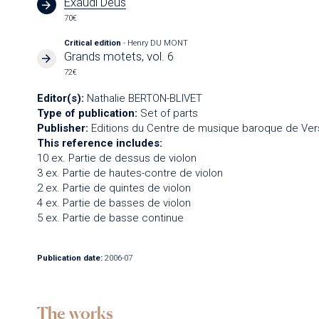
Exaudi Deus
70€
Critical edition
- Henry DU MONT
Grands motets, vol. 6
72€
Editor(s):
Nathalie BERTON-BLIVET
Type of publication:
Set of parts
Publisher:
Editions du Centre de musique baroque de Vers
This reference includes:
10 ex. Partie de dessus de violon
3 ex. Partie de hautes-contre de violon
2 ex. Partie de quintes de violon
4 ex. Partie de basses de violon
5 ex. Partie de basse continue
Publication date:
2006-07
The works