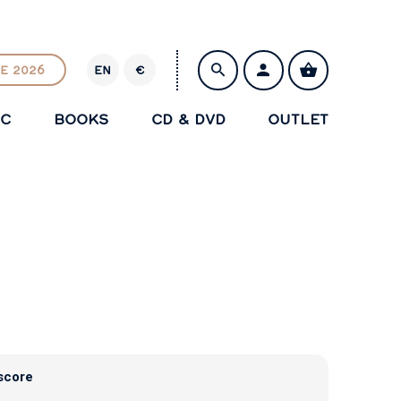
E 2026
EN
€
E
U
IC
BOOKS
CD & DVD
OUTLET
R
SAVE
score