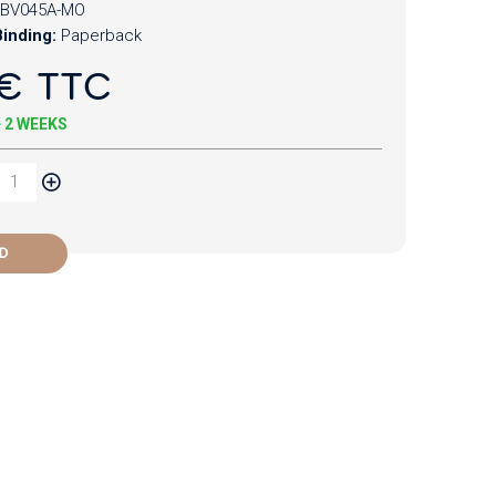
BV045A-MO
inding:
Paperback
€ TTC
+ 2 WEEKS
D