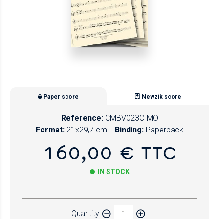
Paper score
Newzik score
Reference:
CMBV023C-MO
Format:
21x29,7 cm
Binding:
Paperback
160,00 € TTC
IN STOCK
Paper
Quantity
Newzik