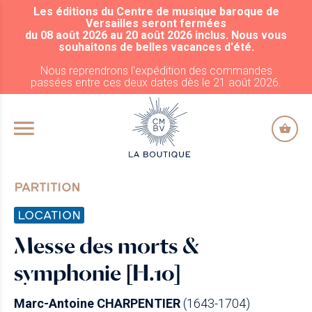
Les éditions du Centre de musique baroque de
ALLER AU CONTENU PRINCIPAL
Versailles seront fermées
du 08 août 2026 au 20 août 2026 inclus. Nous vous
souhaitons de belles vacances d'été.
Nous reprendrons l'expédition des commandes
passées entre ces deux dates dès le 21 août 2026.
PARTITION
LOCATION
Messe des morts &
symphonie [H.10]
Marc-Antoine CHARPENTIER
(1643-1704)