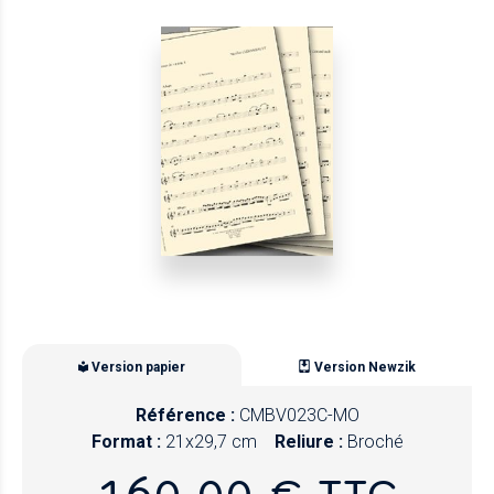
Version papier
Version Newzik
Référence :
CMBV023C-MO
Format :
21x29,7 cm
Reliure :
Broché
160,00 € TTC