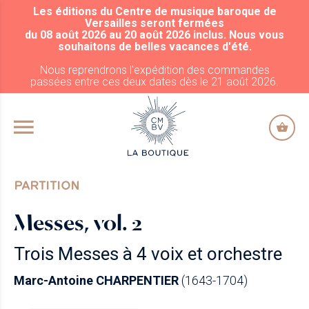
Les éditions du Centre de musique baroque de
ALLER AU CONTENU PRINCIPAL
Versailles seront fermées
du 08 août 2026 au 20 août 2026 inclus. Nous vous
souhaitons de belles vacances d'été.
Nous reprendrons l'expédition des commandes
passées entre ces deux dates dès le 21 août 2026.
PARTITION
Messes, vol. 2
Trois Messes à 4 voix et orchestre
Marc-Antoine CHARPENTIER
(1643-1704)