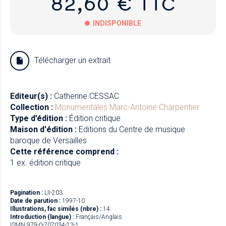
82,60 € TTC
INDISPONIBLE
Papier
Télécharger un extrait
Newzik
Editeur(s) :
Catherine CESSAC
Collection :
Monumentales
Marc-Antoine Charpentier
Type d’édition :
Édition critique
Maison d'édition :
Editions du Centre de musique
baroque de Versailles
Cette référence comprend :
1 ex. édition critique
Pagination :
LII-203
Date de parution :
1997-10
Illustrations, fac similés (nbre) :
14
Introduction (langue) :
Français/Anglais
ISMN 979-0-707034-23-1