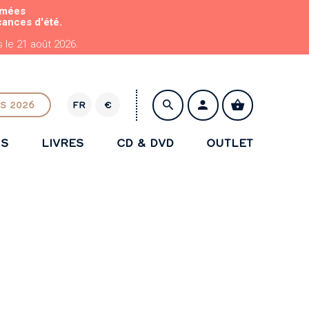
rmées
cances d'été.
le 21 août 2026.
S 2026
FR
€
E
U
NS
LIVRES
CD & DVD
OUTLET
R
ENREGISTRER