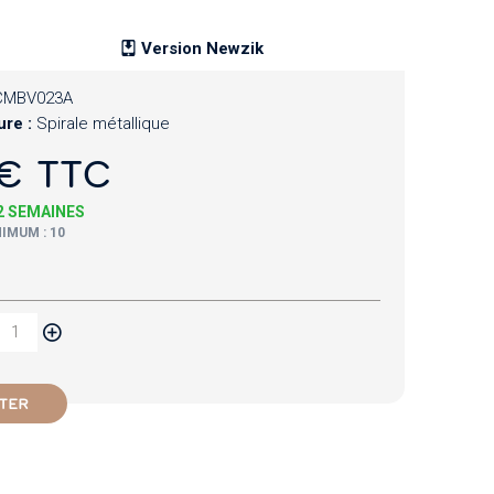
Version Newzik
CMBV023A
ure :
Spirale métallique
€ TTC
 2 SEMAINES
IMUM : 10
TER