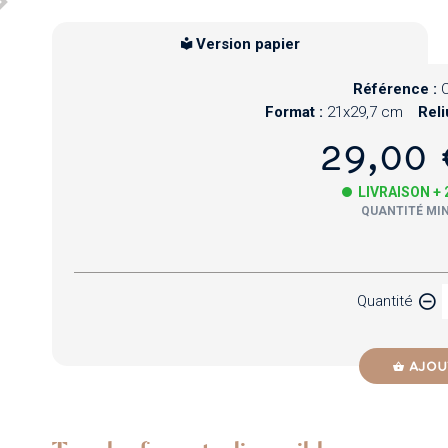
Version papier
Référence :
Format :
21x29,7 cm
Reli
29,00 
LIVRAISON +
QUANTITÉ MIN
Papier
Quantité
Newzik
AJOU