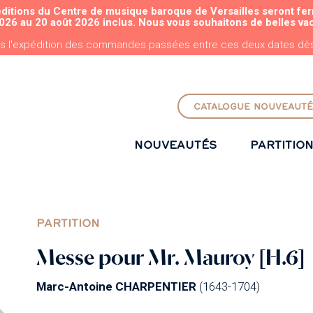
éditions du Centre de musique baroque de Versailles seront fe
ALLER AU CONTENU PRINCIPAL
026 au 20 août 2026 inclus. Nous vous souhaitons de belles va
s l'expédition des commandes passées entre ces deux dates dès 
CATALOGUE NOUVEAUTÉ
NOUVEAUTÉS
PARTITIO
PARTITION
Messe pour Mr. Mauroy [H.6]
Marc-Antoine CHARPENTIER
(1643-1704)