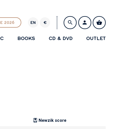
E 2026
EN
€
E
U
IC
BOOKS
CD & DVD
OUTLET
R
SAVE
Newzik score