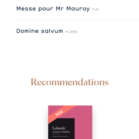
Messe pour Mr Mauroy
H.6
Domine salvum
H.299
Recommendations
NEW