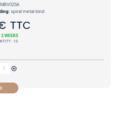
CMBV023A
ding:
spiral metal bind
€ TTC
+ 2 WEEKS
TITY : 10
D