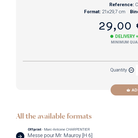
Reference:
Format:
21x29,7 cm
Bin
29,00 
DELIVERY 
MINIMUM QUAN
Paper
Quantity
Newzik
AD
All the available formats
Offprint
- Marc-Antoine CHARPENTIER
Messe pour Mr. Mauroy [H.6]