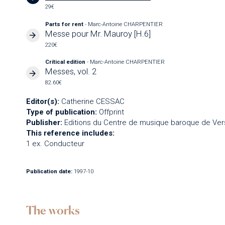
29€
Parts for rent
- Marc-Antoine CHARPENTIER
Messe pour Mr. Mauroy [H.6]
220€
Critical edition
- Marc-Antoine CHARPENTIER
Messes, vol. 2
82.60€
Editor(s):
Catherine CESSAC
Type of publication:
Offprint
Publisher:
Editions du Centre de musique baroque de Vers
This reference includes:
1 ex. Conducteur
Publication date:
1997-10
The works