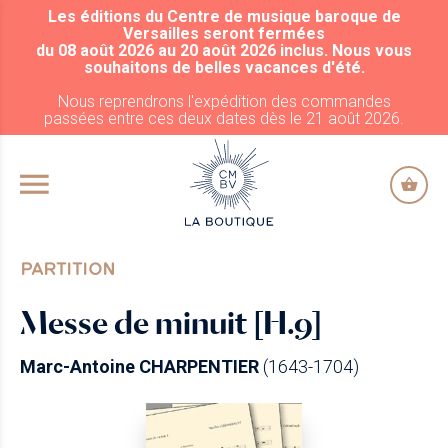
Les éditions du Centre de musique baroque de
ALLER AU CONTENU PRINCIPAL
Versailles seront fermées
du 08 août 2026 au 20 août 2026 inclus. Nous vous
souhaitons de belles vacances d'été.
Nous reprendrons l'expédition des commandes
passées entre ces deux dates dès le 21 août 2026.
PARTITION
Messe de minuit [H.9]
Marc-Antoine CHARPENTIER
(1643-1704)