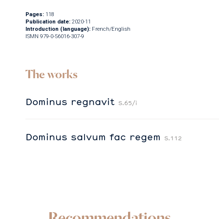
Pages:
118
Publication date:
2020-11
Introduction (language):
French/English
ISMN 979-0-56016-307-9
The works
Dominus regnavit
S.65/i
Dominus salvum fac regem
S.112
Recommendations