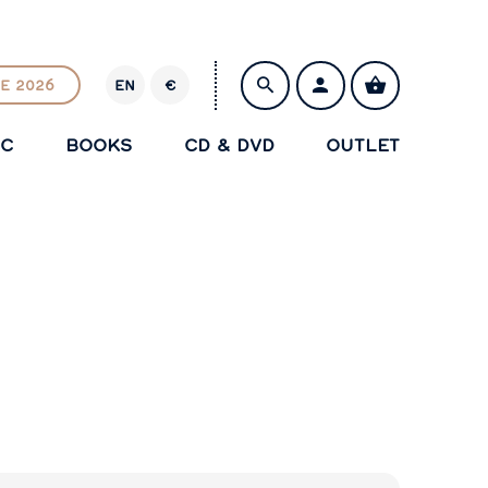
E 2026
EN
€
E
U
IC
BOOKS
CD & DVD
OUTLET
R
SAVE