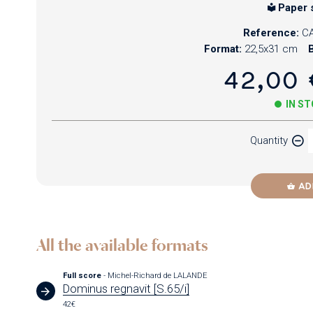
Paper 
Reference:
CA
Format:
22,5x31 cm
B
42,00 
IN S
Quantity
AD
All the available formats
Full score
- Michel-Richard de LALANDE
Dominus regnavit [S.65/i]
42€