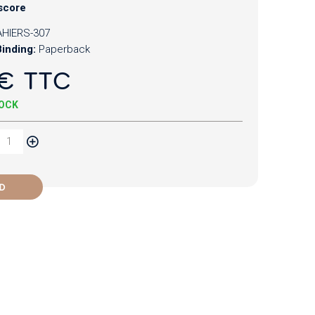
score
HIERS-307
inding:
Paperback
€ TTC
TOCK
D