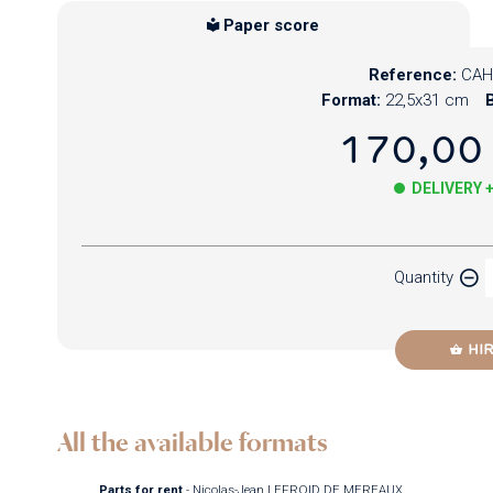
Paper score
Reference:
CAH
Format:
22,5x31 cm
B
170,00
DELIVERY 
Paper
Quantity
Newzik
HI
All the available formats
Parts for rent
- Nicolas-Jean LEFROID DE MEREAUX