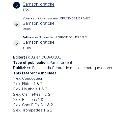
Samson, oratoire
170€
Vocal score
- Nicolas-Jean LEFROID DE MEREAUX
Samson, oratoire
20.80€
Full score
- Nicolas-Jean LEFROID DE MEREAUX
Samson, oratoire
31.50€
Editor(s):
Julien DUBRUQUE
Type of publication:
Parts for rent
Publisher:
Editions du Centre de musique baroque de Vers
This reference includes:
1 ex. Conducteur
2 ex. Flûtes 1 & 2
2 ex. Hautbois 1 & 2
2 ex. Clarinettes 1 & 2
2 ex. Bassons 1 & 2
2 ex. Cors F, Eb, D 1 & 2
2 ex. Trompettes 1 & 2