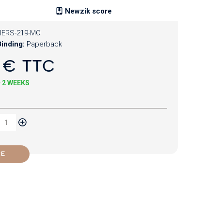
Newzik score
IERS-219-MO
inding:
Paperback
 € TTC
+ 2 WEEKS
RE