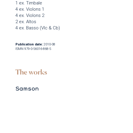
1 ex. Timbale
4 ex. Violons 1
4 ex. Violons 2
2 ex. Altos
4 ex. Basso (Vlc & Cb)
Publication date:
2010-08
ISMN 979-0-56016-868-5
The works
Samson