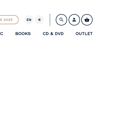
E 2026
EN
€
E
U
IC
BOOKS
CD & DVD
OUTLET
R
SAVE