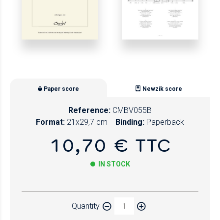
Paper score
Newzik score
Reference:
CMBV055B
Format:
21x29,7 cm
Binding:
Paperback
10,70 € TTC
IN STOCK
Paper
Quantity
Newzik