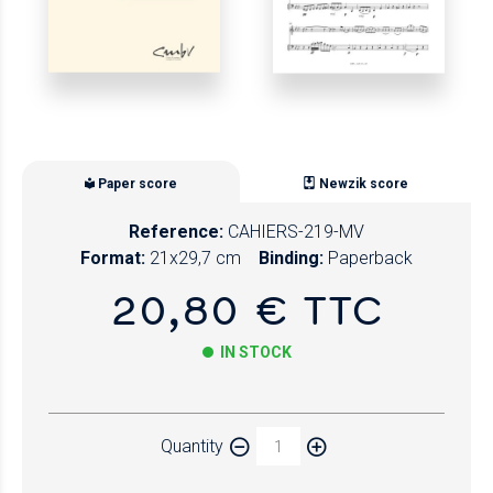
Paper score
Newzik score
Reference:
CAHIERS-219-MV
Format:
21x29,7 cm
Binding:
Paperback
20,80 € TTC
IN STOCK
Paper
Quantity
Newzik