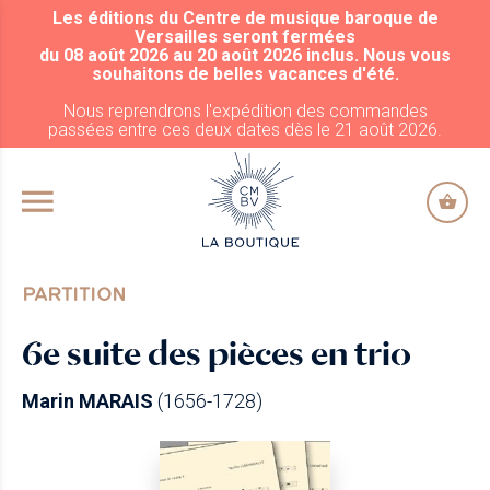
Les éditions du Centre de musique baroque de
ALLER AU CONTENU PRINCIPAL
Versailles seront fermées
du 08 août 2026 au 20 août 2026 inclus. Nous vous
souhaitons de belles vacances d'été.
Nous reprendrons l'expédition des commandes
passées entre ces deux dates dès le 21 août 2026.
PARTITION
6e suite des pièces en trio
Marin MARAIS
(1656-1728)