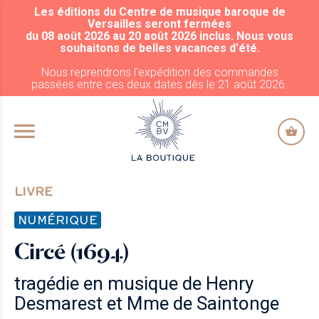
Les éditions du Centre de musique baroque de
ALLER AU CONTENU PRINCIPAL
Versailles seront fermées
du 08 août 2026 au 20 août 2026 inclus. Nous vous
souhaitons de belles vacances d'été.
Nous reprendrons l'expédition des commandes
passées entre ces deux dates dès le 21 août 2026.
LIVRE
NUMÉRIQUE
Circé (1694)
tragédie en musique de Henry
Desmarest et Mme de Saintonge