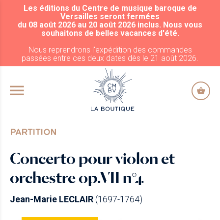
Les éditions du Centre de musique baroque de
ALLER AU CONTENU PRINCIPAL
Versailles seront fermées
du 08 août 2026 au 20 août 2026 inclus. Nous vous
souhaitons de belles vacances d'été.
Nous reprendrons l'expédition des commandes
passées entre ces deux dates dès le 21 août 2026.
PARTITION
Concerto pour violon et
orchestre op.VII n°4
Jean-Marie LECLAIR
(1697-1764)