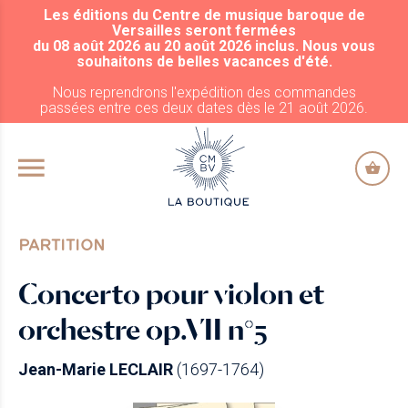
Les éditions du Centre de musique baroque de
ALLER AU CONTENU PRINCIPAL
Versailles seront fermées
du 08 août 2026 au 20 août 2026 inclus. Nous vous
souhaitons de belles vacances d'été.
Nous reprendrons l'expédition des commandes
passées entre ces deux dates dès le 21 août 2026.
PARTITION
Concerto pour violon et
orchestre op.VII n°5
Jean-Marie LECLAIR
(1697-1764)