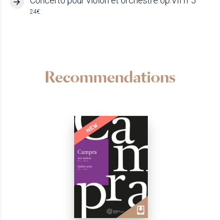
Concerto pour violon et orchestre op.VII n°5
24€
Recommendations
NEW