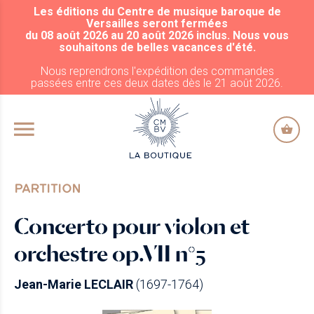
Les éditions du Centre de musique baroque de
ALLER AU CONTENU PRINCIPAL
Versailles seront fermées
du 08 août 2026 au 20 août 2026 inclus. Nous vous
souhaitons de belles vacances d'été.
Nous reprendrons l'expédition des commandes
passées entre ces deux dates dès le 21 août 2026.
PARTITION
Concerto pour violon et
orchestre op.VII n°5
Jean-Marie LECLAIR
(1697-1764)