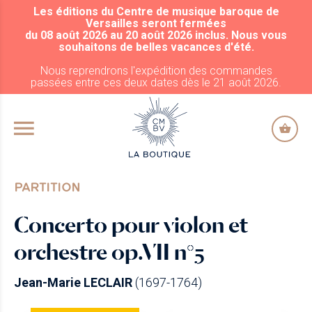
Les éditions du Centre de musique baroque de
ALLER AU CONTENU PRINCIPAL
Versailles seront fermées
du 08 août 2026 au 20 août 2026 inclus. Nous vous
souhaitons de belles vacances d'été.
Nous reprendrons l'expédition des commandes
passées entre ces deux dates dès le 21 août 2026.
PARTITION
Concerto pour violon et
orchestre op.VII n°5
Jean-Marie LECLAIR
(1697-1764)