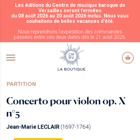
Les éditions du Centre de musique baroque de
ALLER AU CONTENU PRINCIPAL
Versailles seront fermées
du 08 août 2026 au 20 août 2026 inclus. Nous vous
souhaitons de belles vacances d'été.
Nous reprendrons l'expédition des commandes
passées entre ces deux dates dès le 21 août 2026.
PARTITION
Concerto pour violon op. X
n°5
Jean-Marie LECLAIR
(1697-1764)