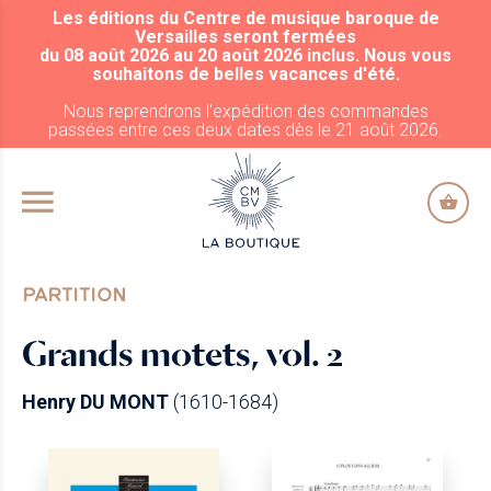
Les éditions du Centre de musique baroque de
ALLER AU CONTENU PRINCIPAL
Versailles seront fermées
du 08 août 2026 au 20 août 2026 inclus. Nous vous
souhaitons de belles vacances d'été.
Nous reprendrons l'expédition des commandes
passées entre ces deux dates dès le 21 août 2026.
PARTITION
Grands motets, vol. 2
Henry DU MONT
(1610-1684)