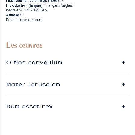
Illustrations, fac similés (nbre) :
2
Introduction (langue) :
Français/Anglais
ISMN 979-0-707034-09-5
Annexes :
Doublures des choeurs
Les œuvres
O flos convallium
Mater Jerusalem
Dum esset rex