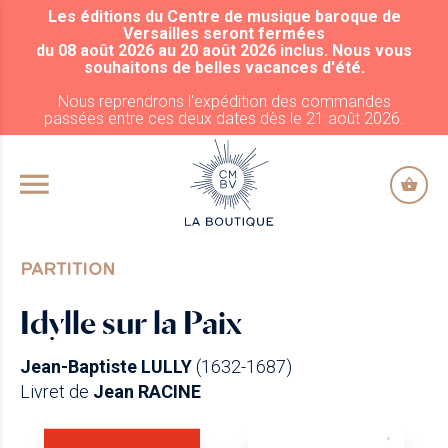
Les éditions du Centre de musique baroque de
ALLER AU CONTENU PRINCIPAL
Versailles seront fermées
du 08 août 2026 au 20 août 2026 inclus. Nous vous
souhaitons de belles vacances d'été.
Nous reprendrons l'expédition des commandes
passées entre ces deux dates dès le 21 août 2026.
PARTITION
Idylle sur la Paix
Jean-Baptiste LULLY
(1632-1687)
Livret de
Jean RACINE