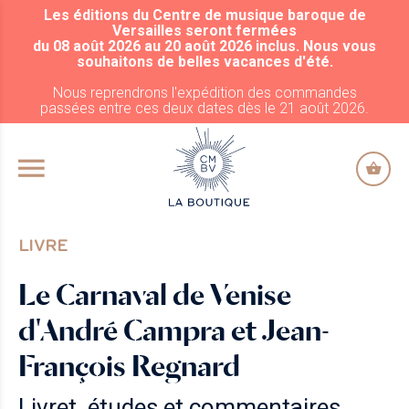
Les éditions du Centre de musique baroque de
ALLER AU CONTENU PRINCIPAL
Versailles seront fermées
du 08 août 2026 au 20 août 2026 inclus. Nous vous
souhaitons de belles vacances d'été.
Nous reprendrons l'expédition des commandes
passées entre ces deux dates dès le 21 août 2026.
LIVRE
Le Carnaval de Venise
d'André Campra et Jean-
François Regnard
Livret, études et commentaires