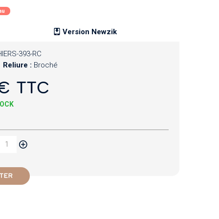
au
Version Newzik
IERS-393-RC
Reliure :
Broché
€ TTC
TOCK
TER