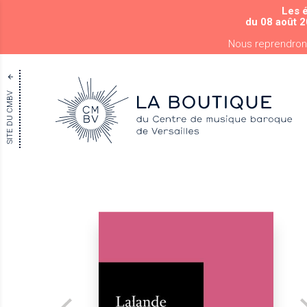
Les 
du 08 août 2
Nous reprendron
SITE DU CMBV