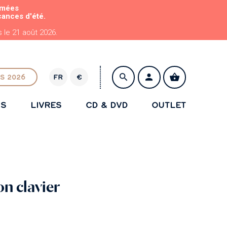
rmées
cances d'été.
le 21 août 2026.
S 2026
FR
€
E
U
NS
LIVRES
CD & DVD
OUTLET
R
ENREGISTRER
on clavier