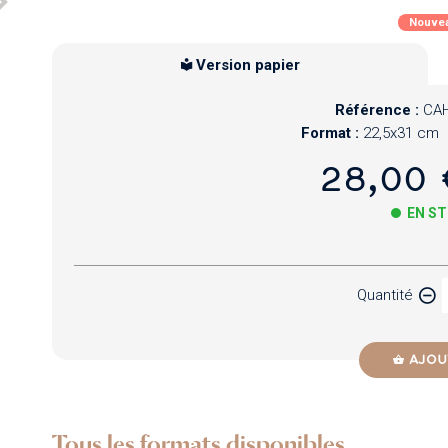
Nouve
Version papier
Référence :
CAH
Format :
22,5x31 cm
28,00 
EN S
Papier
Quantité
Newzik
AJOU
Tous les formats disponibles