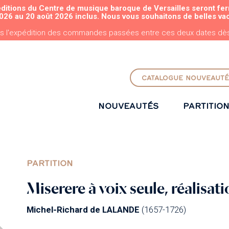
éditions du Centre de musique baroque de Versailles seront fe
ALLER AU CONTENU PRINCIPAL
026 au 20 août 2026 inclus. Nous vous souhaitons de belles va
s l'expédition des commandes passées entre ces deux dates dès 
CATALOGUE NOUVEAUTÉ
NOUVEAUTÉS
PARTITIO
PARTITION
Miserere à voix seule, réalisati
Michel-Richard de LALANDE
(1657-1726)