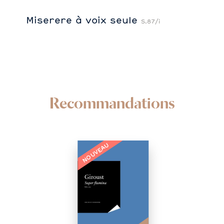
Miserere à voix seule
S.87/i
Recommandations
NOUVEAU