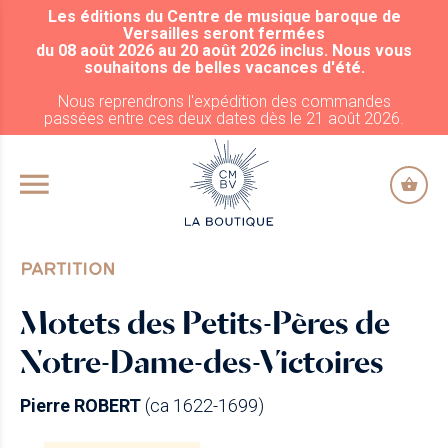
Les éditions du Centre de musique baroque de
ALLER AU CONTENU PRINCIPAL
Versailles seront fermées
du 08 août 2026 au 20 août 2026 inclus. Nous vous
souhaitons de belles vacances d'été.
Nous reprendrons l'expédition des commandes
passées entre ces deux dates dès le 21 août 2026.
PARTITION
Motets des Petits-Pères de
Notre-Dame-des-Victoires
Pierre ROBERT
(ca 1622-1699)