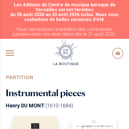
Les éditions du Centre de musique baroque de
ALLER AU CONTENU PRINCIPAL
Versailles seront fermées
du 08 août 2026 au 20 août 2026 inclus. Nous vous
souhaitons de belles vacances d'été.
Nous reprendrons l'expédition des commandes
passées entre ces deux dates dès le 21 août 2026.
PARTITION
Instrumental pieces
Henry DU MONT
(1610-1684)