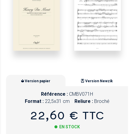
Version papier
Version Newzik
Référence :
CMBV071H
Format :
22,5x31 cm
Reliure :
Broché
22,60 € TTC
EN STOCK